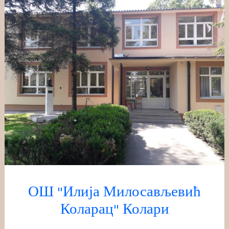
Скочи
на
садржај
ОШ "Илија Милосављевић
Коларац" Колари