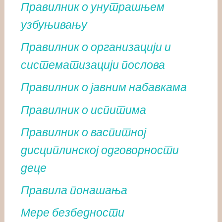
Правилник о унутрашњем
узбуњивању
Правилник о организацији и
систематизацији послова
Правилник о јавним набавкама
Правилник о испитима
Правилник о васпитној
дисциплинској одговорности
деце
Правила понашања
Мере безбедности