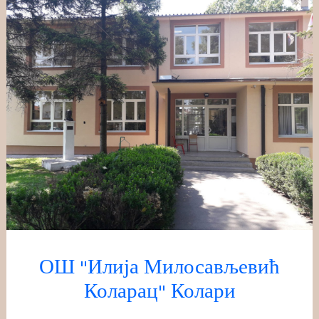
Скочи
на
садржај
ОШ "Илија Милосављевић
Коларац" Колари