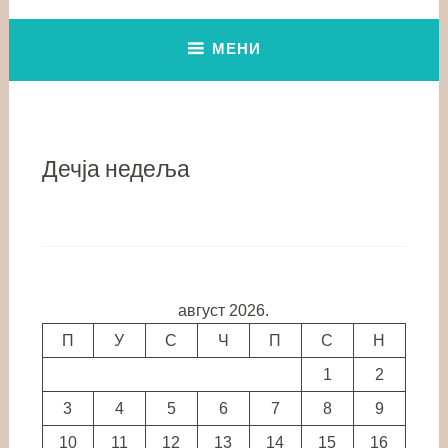
МЕНИ
Дечја недеља
август 2026.
П
У
С
Ч
П
С
Н
1
2
3
4
5
6
7
8
9
10
11
12
13
14
15
16