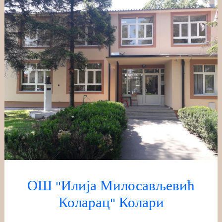
Скочи
на
садржај
ОШ "Илија Милосављевић
Коларац" Колари