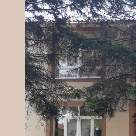
Скочи
на
садржај