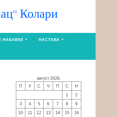
ац" Колари
Е НАБАВКЕ
НАСТАВА
август 2026.
П
У
С
Ч
П
С
Н
1
2
3
4
5
6
7
8
9
10
11
12
13
14
15
16