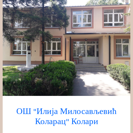
Скочи
на
садржај
ОШ "Илија Милосављевић
Коларац" Колари