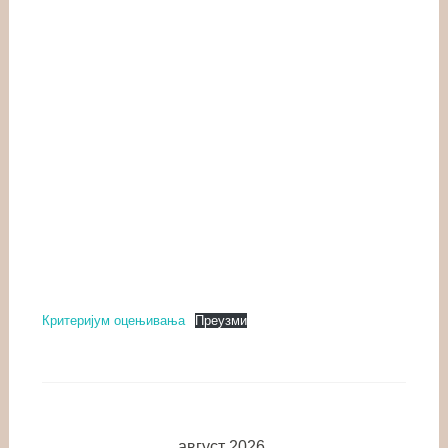
Критеријум оцењивања
Преузми
август 2026.