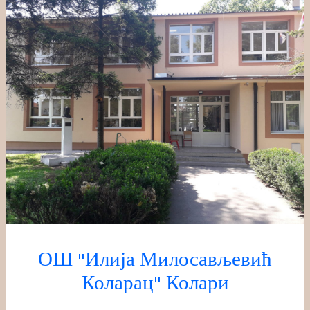
Скочи
на
садржај
ОШ "Илија Милосављевић
Коларац" Колари