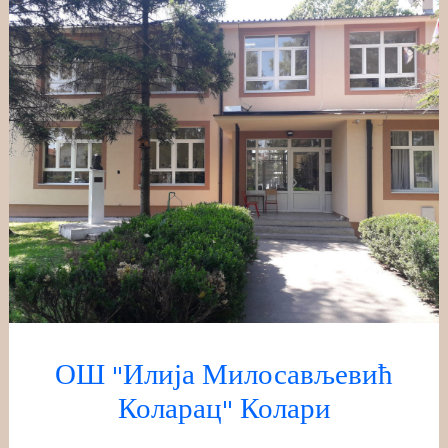
Скочи
на
садржај
ОШ "Илија Милосављевић
Коларац" Колари