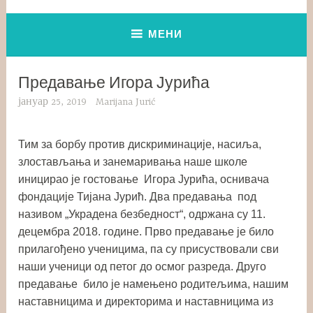
МЕНИ
Предавање Игора Јурића
јануар 25, 2019
Marijana Jurić
Тим за борбу против дискриминације, насиља,
злостављања и занемаривања наше школе
иницирао је гостовање Игора Јурића, оснивача
фондације Тијана Јурић. Два предавања под
називом „Украдена безбедност“, одржана су 11.
децембра 2018. године. Прво предавање је било
прилагођено ученицима, па су присуствовали сви
наши ученици од петог до осмог разреда. Друго
предавање било је намењено родитељима, нашим
наставницима и директорима и наставницима из