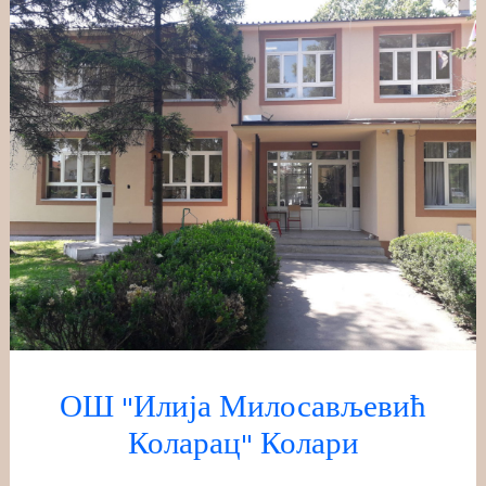
Скочи
на
садржај
ОШ "Илија Милосављевић
Коларац" Колари