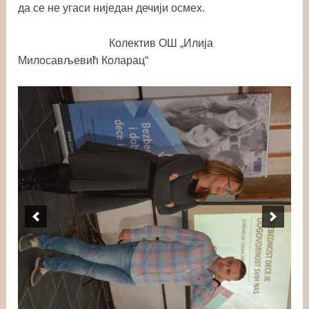
да се не угаси ниједан дечији осмех.
Колектив ОШ „Илија
Милосављевић Коларац“