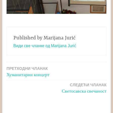
Published by
Marijana Jurić
Види све чланке од Marijana Jurić
ПРЕТХОДНИ ЧЛАНАК
Кретање
Хуманитарни концерт
чланка
СЛЕДЕЋИ ЧЛАНАК
Светосавска свечаност