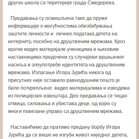
других школа са територије града Смедерева.
Предавања су осмишљена тако да пруже
информације о могућностима обезбеђивања
заштите личности и личних података детета на
интернету, посебно на друштвеним мрежама. Кроз
кратке видео материјале ученицима и њиховим
наставницима предочени су случајеви вршњачког
насиља и злоупотребе идентитета на друштвеним
мрежама. Излагање Игора Јурића никога од
присутних није оставило равнодушним пошто је
било поткрепљено видео материјалима и изводима
из полицијских извештаја. Део предавања се тицао
отмица, силовања и убистава деце, од којих су
многи повезани управо са друштвеним мрежама.
Наставићемо да пратимо предану борбу Игора
Јурића да се више не изгуби живот ниједног детета,